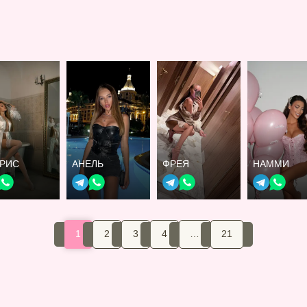
ТРИС
АНЕЛЬ
ФРЕЯ
НАММИ
1
2
3
4
…
21