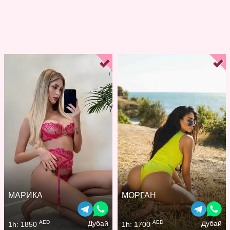
МАРИКА
МОРГАН
AED
AED
Дубай
Дубай
1h: 1850
1h: 1700