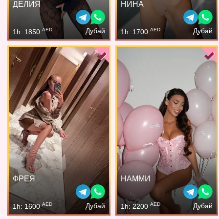
ДЕЛИЯ
НИНА
AED
AED
Дубай
Дубай
1h: 1850
1h: 1700
ФРЕЯ
НАММИ
AED
AED
Дубай
Дубай
1h: 1600
1h: 2200