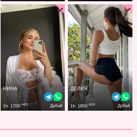
НИНА
ДЕЛИЯ
AED
AED
Дубай
Дубай
1h: 1700
1h: 1850