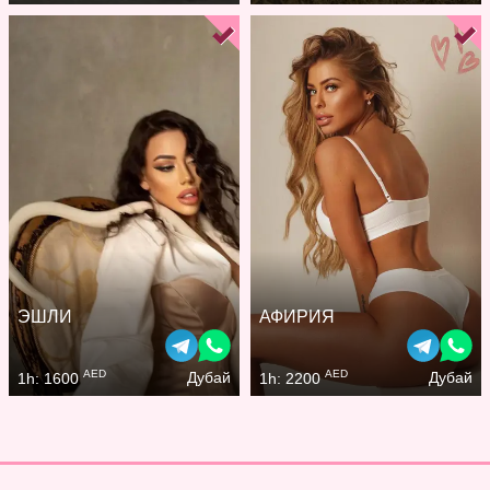
ЭШЛИ
АФИРИЯ
AED
AED
Дубай
Дубай
1h: 1600
1h: 2200