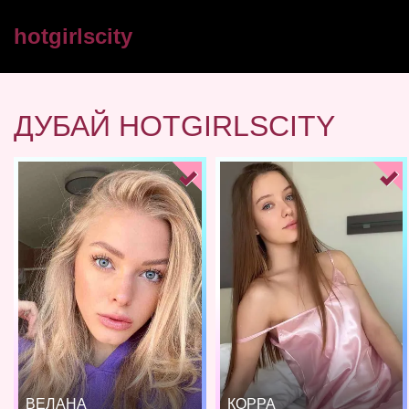
hotgirlscity
ДУБАЙ HOTGIRLSCITY
ВЕЛАНА
КОРРА