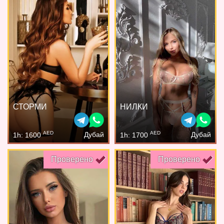
СТОРМИ
НИЛКИ
AED
AED
Дубай
Дубай
1h: 1600
1h: 1700
Проверено
Проверено