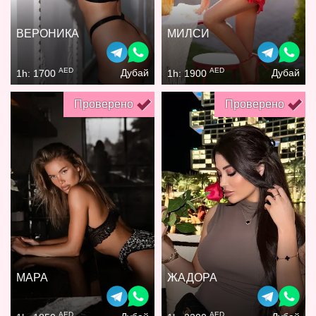
ВЕРОНИКА
МИЛСИ
AED
AED
Дубай
Дубай
1h: 1700
1h: 1900
Проверено
Проверено
МАРА
ЖАДОРА
AED
AED