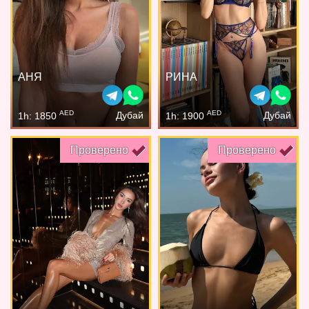
АНЯ
РИНА
AED
AED
Дубай
Дубай
1h: 1850
1h: 1900
Проверено
Проверено