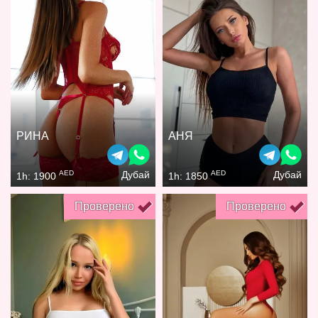
РИНА
АНЯ
AED
AED
Дубай
Дубай
1h: 1900
1h: 1850
Проверено
Проверено