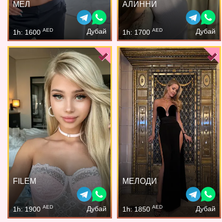
МЕЛ
АЛИННИ
AED
AED
Дубай
Дубай
1h: 1600
1h: 1700
FILEM
МЕЛОДИ
AED
AED
Дубай
Дубай
1h: 1900
1h: 1850