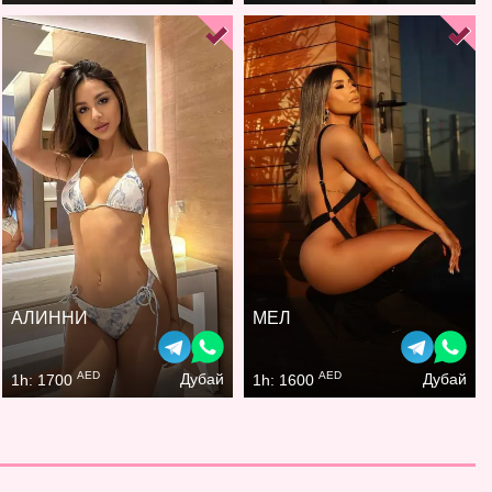
АЛИННИ
МЕЛ
AED
AED
Дубай
Дубай
1h: 1700
1h: 1600