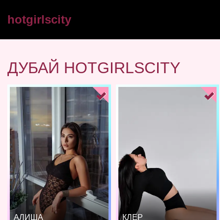
hotgirlscity
ДУБАЙ HOTGIRLSCITY
АЛИША
КЛЕР