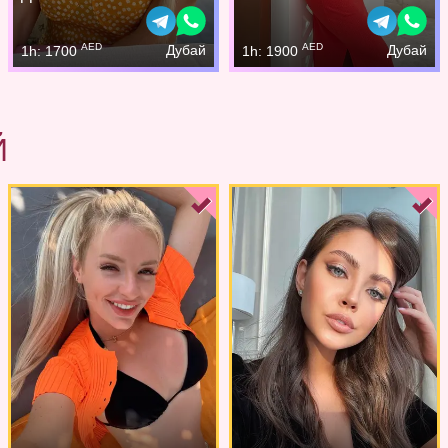
AED
AED
Дубай
Дубай
1h: 1700
1h: 1900
Й