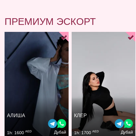
ПРЕМИУМ ЭСКОРТ
АЛИША
КЛЕР
AED
AED
Дубай
Дубай
1h: 1600
1h: 1700