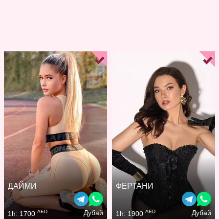
ДАЙМИ
ФЕРТАНИ
AED
AED
Дубай
Дубай
1h: 1700
1h: 1900