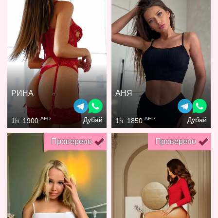
РИНА
АНЯ
AED
AED
Дубай
Дубай
1h: 1900
1h: 1850
Проверено
Проверено