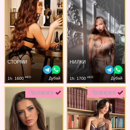
СТОРМИ
НИЛКИ
AED
AED
Дубай
Дубай
1h: 1600
1h: 1700
Проверено
Проверено