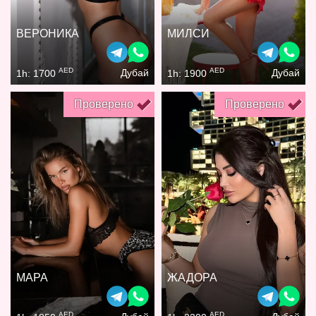
ВЕРОНИКА
МИЛСИ
AED
AED
Дубай
Дубай
1h: 1700
1h: 1900
Проверено
Проверено
МАРА
ЖАДОРА
AED
AED