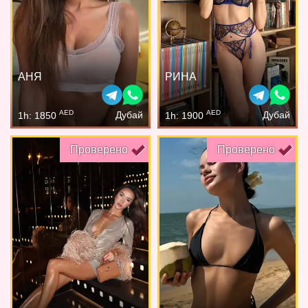
АНЯ
РИНА
AED
AED
Дубай
Дубай
1h: 1850
1h: 1900
Проверено
Проверено