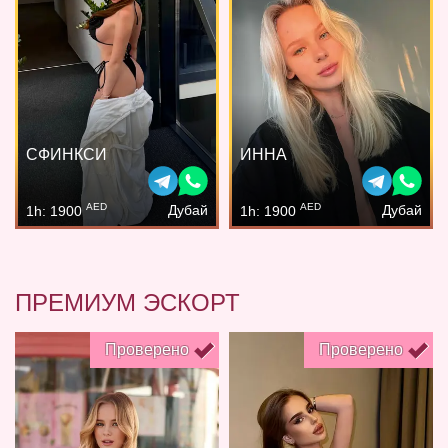
СФИНКСИ
ИННА
AED
AED
Дубай
Дубай
1h: 1900
1h: 1900
ПРЕМИУМ ЭСКОРТ
Проверено
Проверено