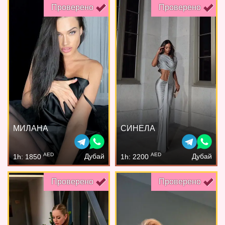
Проверено
Проверено
МИЛАНА
СИНЕЛА
AED
AED
Дубай
Дубай
1h: 1850
1h: 2200
Проверено
Проверено