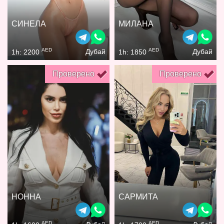
СИНЕЛА
МИЛАНА
AED
AED
Дубай
Дубай
1h: 2200
1h: 1850
Проверено
Проверено
НОННА
САРМИТА
AED
AED