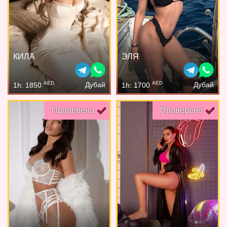
КИЛА
ЭЛЯ
AED
AED
Дубай
Дубай
1h: 1850
1h: 1700
Проверено
Проверено