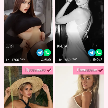
ЭЛЯ
КИЛА
AED
AED
Дубай
Дубай
1h: 1700
1h: 1850
Проверено
Проверено