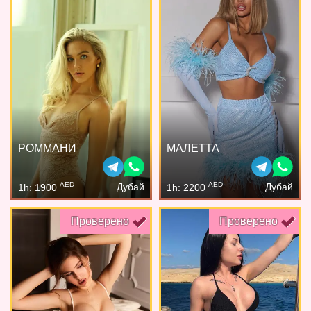
РОММАНИ
МАЛЕТТА
AED
AED
Дубай
Дубай
1h: 1900
1h: 2200
Проверено
Проверено