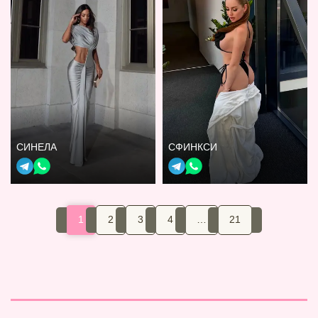
СИНЕЛА
СФИНКСИ
1
2
3
4
…
21