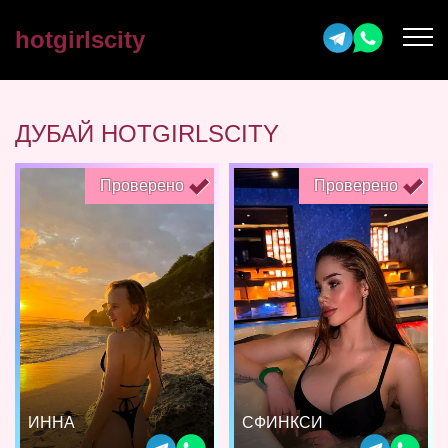
hotgirlscity
ДУБАЙ HOTGIRLSCITY
Проверено
Проверено
ИННА
СФИНКСИ