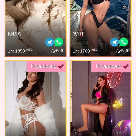
КИЛА
ЭЛЯ
AED
AED
Дубай
Дубай
1h: 1850
1h: 1700
Проверено
Проверено