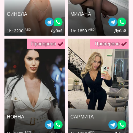
СИНЕЛА
МИЛАНА
AED
AED
Дубай
Дубай
1h: 2200
1h: 1850
Проверено
Проверено
НОННА
САРМИТА
AED
AED