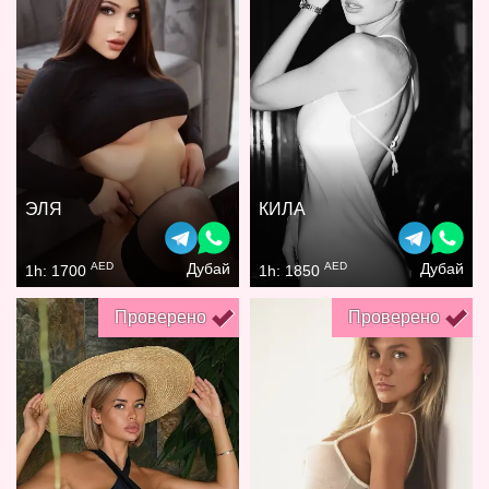
ЭЛЯ
КИЛА
AED
AED
Дубай
Дубай
1h: 1700
1h: 1850
Проверено
Проверено