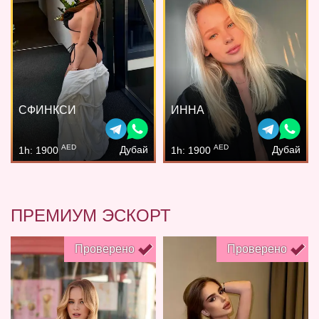
СФИНКСИ
ИННА
AED
AED
Дубай
Дубай
1h: 1900
1h: 1900
ПРЕМИУМ ЭСКОРТ
Проверено
Проверено