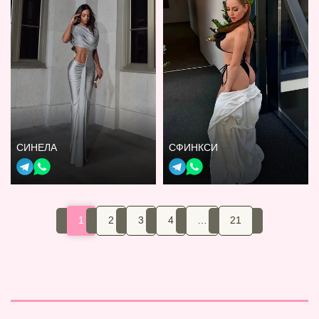
СИНЕЛА
СФИНКСИ
1
2
3
4
…
21