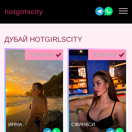
hotgirlscity
ДУБАЙ HOTGIRLSCITY
Проверено
Проверено
ИННА
СФИНКСИ