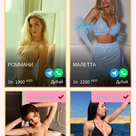
РОММАНИ
МАЛЕТТА
AED
AED
Дубай
Дубай
1h: 1900
1h: 2200
Проверено
Проверено