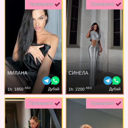
Проверено
Проверено
МИЛАНА
СИНЕЛА
AED
AED
Дубай
Дубай
1h: 1850
1h: 2200
Проверено
Проверено