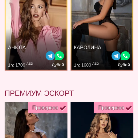
АНЮТА
КАРОЛИНА
AED
AED
Дубай
Дубай
1h: 1700
1h: 1600
ПРЕМИУМ ЭСКОРТ
Проверено
Проверено