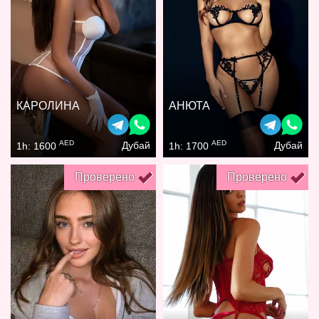
КАРОЛИНА
АНЮТА
AED
AED
Дубай
Дубай
1h: 1600
1h: 1700
Проверено
Проверено