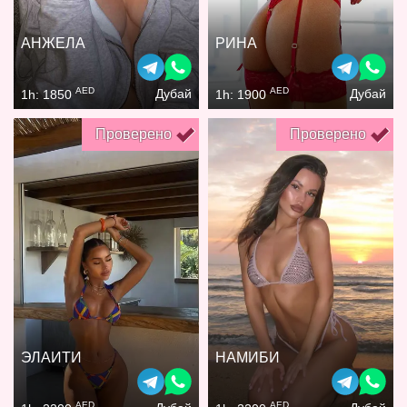
АНЖЕЛА
РИНА
AED
AED
Дубай
Дубай
1h: 1850
1h: 1900
Проверено
Проверено
ЭЛАИТИ
НАМИБИ
AED
AED