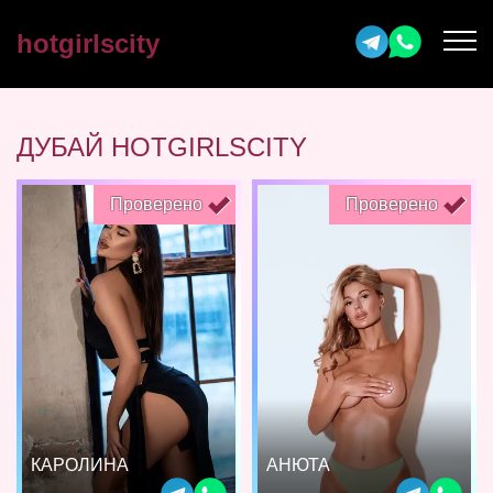
hotgirlscity
ДУБАЙ HOTGIRLSCITY
Проверено
Проверено
КАРОЛИНА
АНЮТА