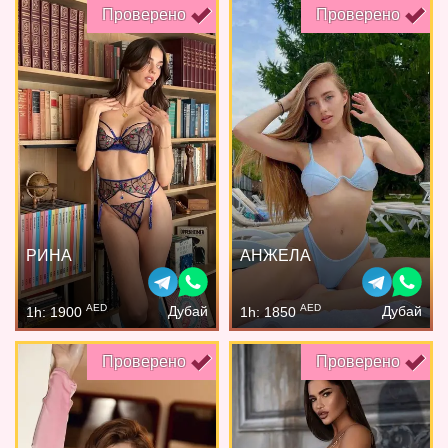
Проверено
Проверено
РИНА
АНЖЕЛА
AED
AED
Дубай
Дубай
1h: 1900
1h: 1850
Проверено
Проверено