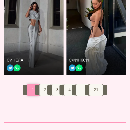
СИНЕЛА
СФИНКСИ
1
2
3
4
…
21