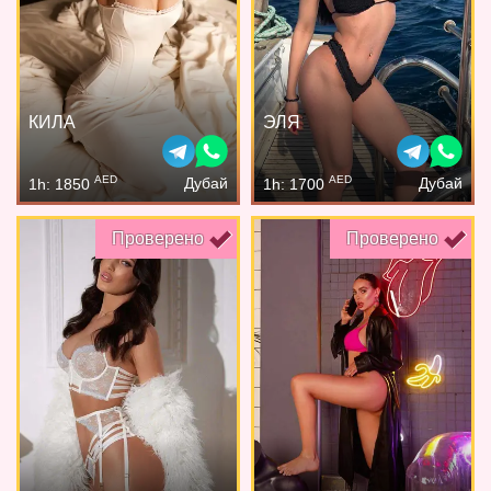
КИЛА
ЭЛЯ
AED
AED
Дубай
Дубай
1h: 1850
1h: 1700
Проверено
Проверено