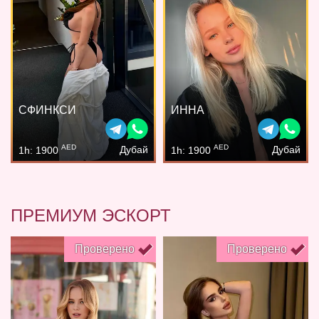
СФИНКСИ
ИННА
AED
AED
Дубай
Дубай
1h: 1900
1h: 1900
ПРЕМИУМ ЭСКОРТ
Проверено
Проверено