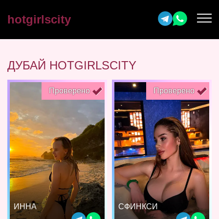
hotgirlscity
ДУБАЙ HOTGIRLSCITY
Проверено
Проверено
ИННА
СФИНКСИ