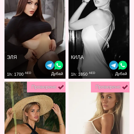
ЭЛЯ
КИЛА
AED
AED
Дубай
Дубай
1h: 1700
1h: 1850
Проверено
Проверено