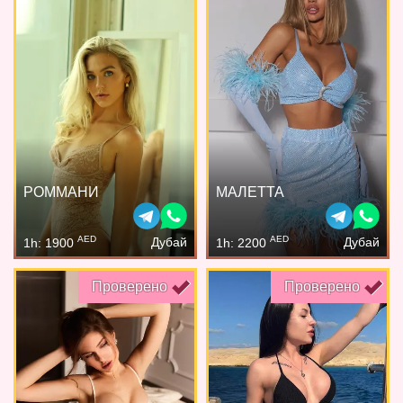
РОММАНИ
МАЛЕТТА
AED
AED
Дубай
Дубай
1h: 1900
1h: 2200
Проверено
Проверено