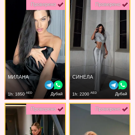
Проверено
Проверено
МИЛАНА
СИНЕЛА
AED
AED
Дубай
Дубай
1h: 1850
1h: 2200
Проверено
Проверено