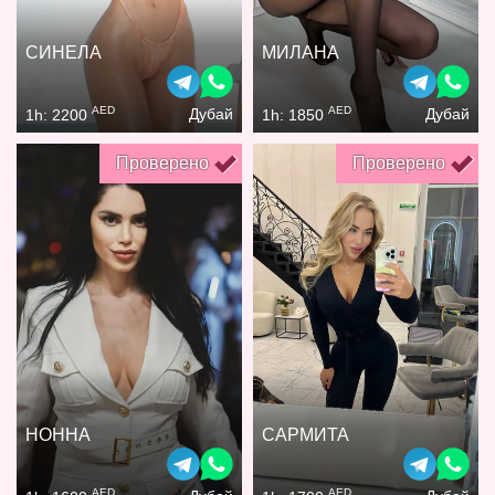
СИНЕЛА
МИЛАНА
AED
AED
Дубай
Дубай
1h: 2200
1h: 1850
Проверено
Проверено
НОННА
САРМИТА
AED
AED