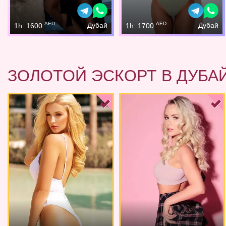
AED
AED
Дубай
Дубай
1h: 1600
1h: 1700
ЗОЛОТОЙ ЭСКОРТ В ДУБА