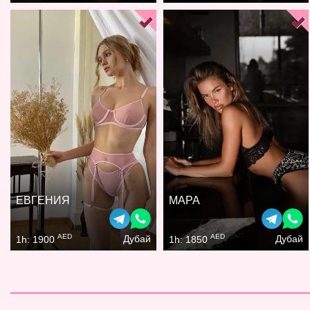
ЕВГЕНИЯ
МАРА
AED
AED
Дубай
Дубай
1h: 1900
1h: 1850