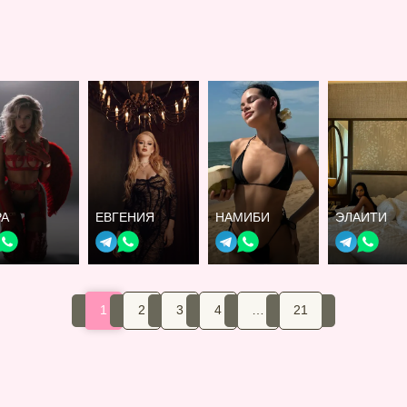
РА
ЕВГЕНИЯ
НАМИБИ
ЭЛАИТИ
1
2
3
4
…
21