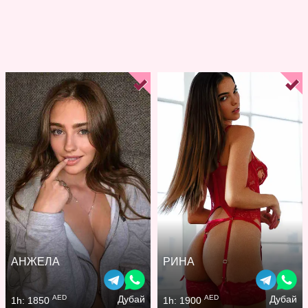
АНЖЕЛА
РИНА
AED
AED
Дубай
Дубай
1h: 1850
1h: 1900