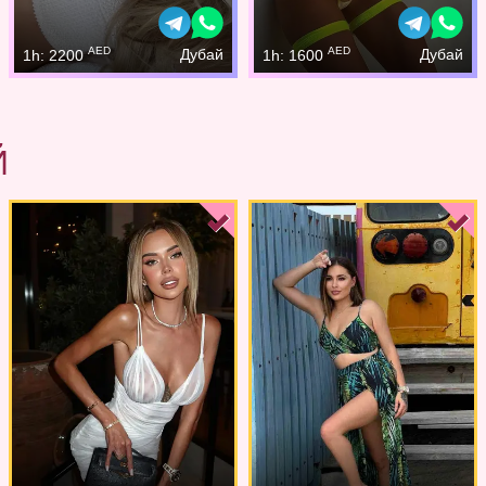
AED
AED
Дубай
Дубай
1h: 2200
1h: 1600
Й