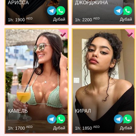
АРИССА
ДЖОРДЖИНА
AED
AED
Дубай
Дубай
1h: 1900
1h: 2200
КАМЕЛЬ
КИРАЛ
AED
AED
Дубай
Дубай
1h: 1700
1h: 1850