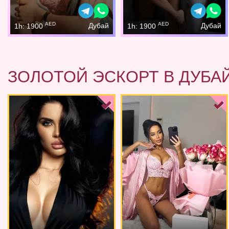
AED
AED
Дубай
Дубай
1h: 1900
1h: 1900
ЗОЛОТОЙ ЭСКОРТ В ДУБА