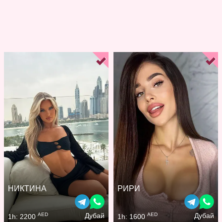
НИКТИНА
РИРИ
AED
AED
Дубай
Дубай
1h: 2200
1h: 1600