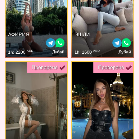
АФИРИЯ
ЭШЛИ
AED
AED
Дубай
Дубай
1h: 2200
1h: 1600
Проверено
Проверено