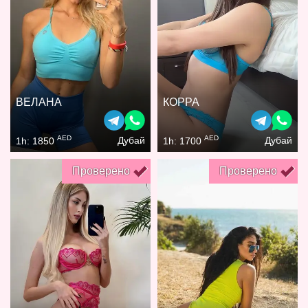
ВЕЛАНА
КОРРА
AED
AED
Дубай
Дубай
1h: 1850
1h: 1700
Проверено
Проверено