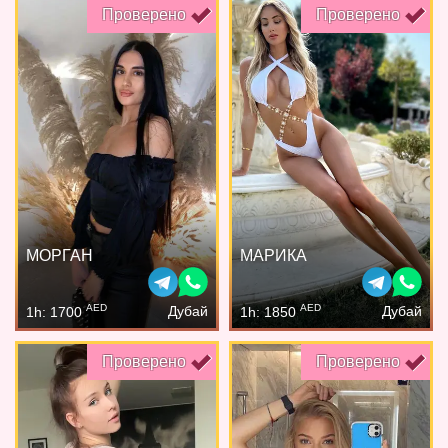
Проверено
Проверено
МОРГАН
МАРИКА
AED
AED
Дубай
Дубай
1h: 1700
1h: 1850
Проверено
Проверено