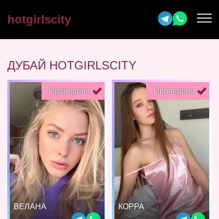
hotgirlscity
ДУБАЙ HOTGIRLSCITY
Проверено
Проверено
ВЕЛАНА
КОРРА