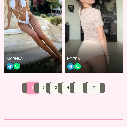
МАРИКА
КОРРА
1
2
3
4
…
21