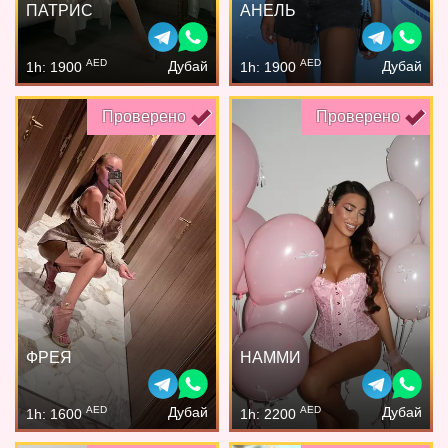
ПАТРИС
АНЕЛЬ
AED
AED
Дубай
Дубай
1h: 1900
1h: 1900
Проверено
Проверено
ФРЕЯ
НАММИ
AED
AED
Дубай
Дубай
1h: 1600
1h: 2200