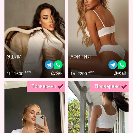
ЭШЛИ
АФИРИЯ
AED
AED
Дубай
Дубай
1h: 1600
1h: 2200
Проверено
Проверено