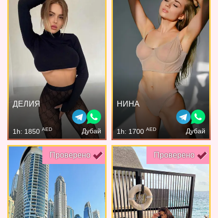
ДЕЛИЯ
НИНА
AED
AED
Дубай
Дубай
1h: 1850
1h: 1700
Проверено
Проверено