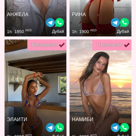
АНЖЕЛА
РИНА
AED
AED
Дубай
Дубай
1h: 1850
1h: 1900
Проверено
Проверено
ЭЛАИТИ
НАМИБИ
AED
AED