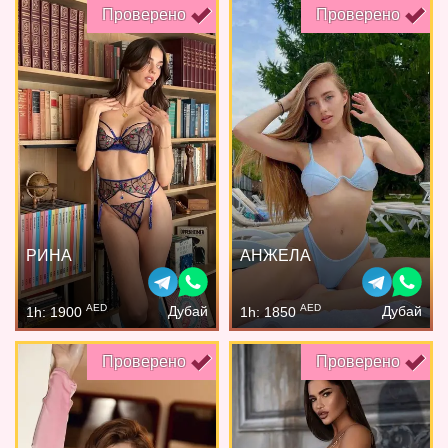
Проверено
Проверено
РИНА
АНЖЕЛА
AED
AED
Дубай
Дубай
1h: 1900
1h: 1850
Проверено
Проверено