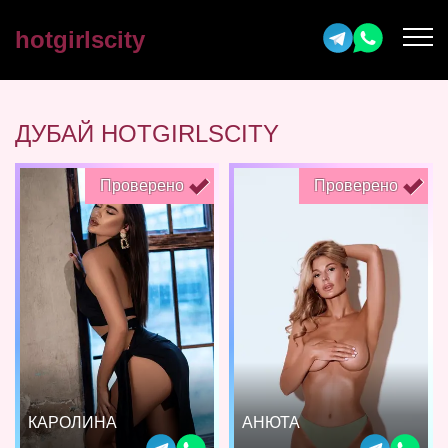
hotgirlscity
ДУБАЙ HOTGIRLSCITY
Проверено
Проверено
КАРОЛИНА
АНЮТА