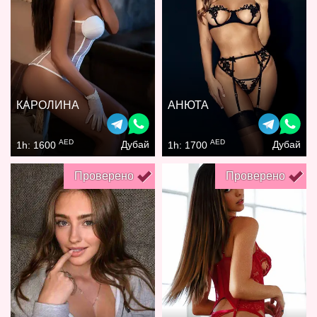
КАРОЛИНА
АНЮТА
AED
AED
Дубай
Дубай
1h: 1600
1h: 1700
Проверено
Проверено