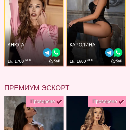
АНЮТА
КАРОЛИНА
AED
AED
Дубай
Дубай
1h: 1700
1h: 1600
ПРЕМИУМ ЭСКОРТ
Проверено
Проверено