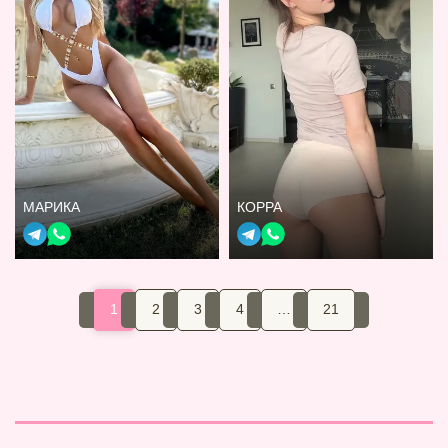
МАРИКА
КОРРА
1
2
3
4
…
21