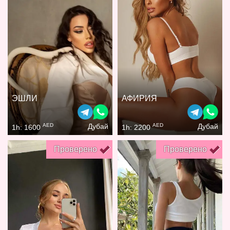
ЭШЛИ
АФИРИЯ
AED
AED
Дубай
Дубай
1h: 1600
1h: 2200
Проверено
Проверено