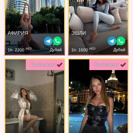
АФИРИЯ
ЭШЛИ
AED
AED
Дубай
Дубай
1h: 2200
1h: 1600
Проверено
Проверено