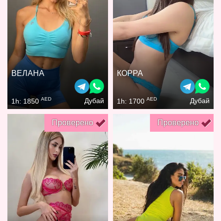
ВЕЛАНА
КОРРА
AED
AED
Дубай
Дубай
1h: 1850
1h: 1700
Проверено
Проверено