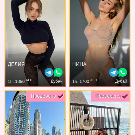
ДЕЛИЯ
НИНА
AED
AED
Дубай
Дубай
1h: 1850
1h: 1700
Проверено
Проверено