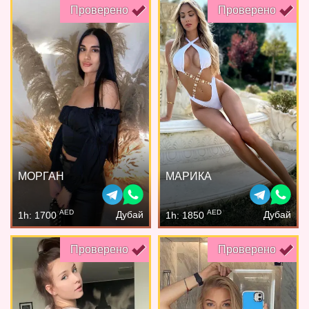
Проверено
Проверено
МОРГАН
МАРИКА
AED
AED
Дубай
Дубай
1h: 1700
1h: 1850
Проверено
Проверено