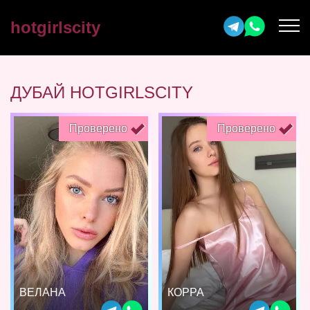
hotgirlscity
ДУБАЙ HOTGIRLSCITY
Проверено
Проверено
ВЕЛАНА
КОРРА