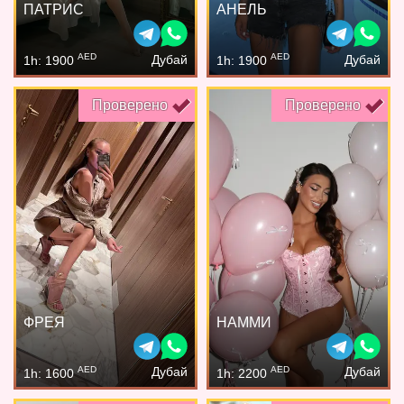
ПАТРИС
АНЕЛЬ
AED
AED
Дубай
Дубай
1h: 1900
1h: 1900
Проверено
Проверено
ФРЕЯ
НАММИ
AED
AED
Дубай
Дубай
1h: 1600
1h: 2200