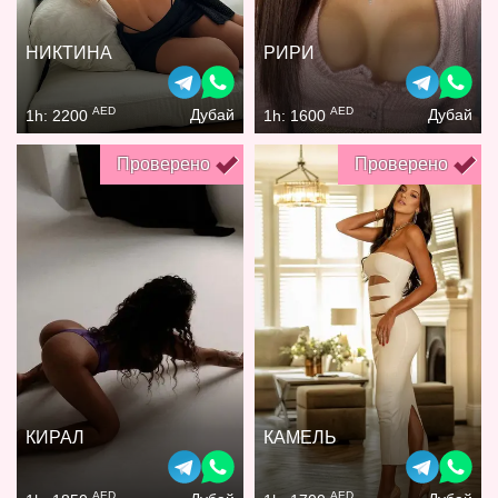
НИКТИНА
РИРИ
AED
AED
Дубай
Дубай
1h: 2200
1h: 1600
Проверено
Проверено
КИРАЛ
КАМЕЛЬ
AED
AED