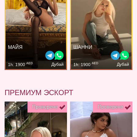
МАЙЯ
ШАННИ
AED
AED
Дубай
Дубай
1h: 1900
1h: 1900
ПРЕМИУМ ЭСКОРТ
Проверено
Проверено