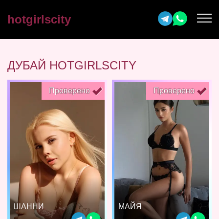
hotgirlscity
ДУБАЙ HOTGIRLSCITY
Проверено
Проверено
ШАННИ
МАЙЯ