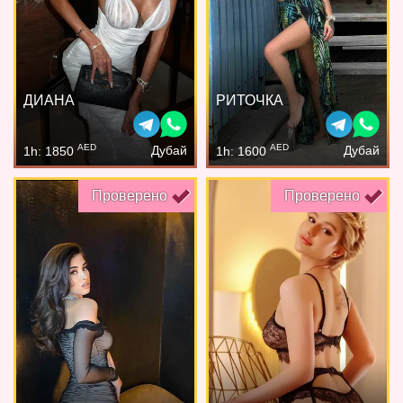
ДИАНА
РИТОЧКА
AED
AED
Дубай
Дубай
1h: 1850
1h: 1600
Проверено
Проверено