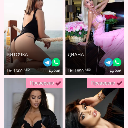
РИТОЧКА
ДИАНА
AED
AED
Дубай
Дубай
1h: 1600
1h: 1850
Проверено
Проверено