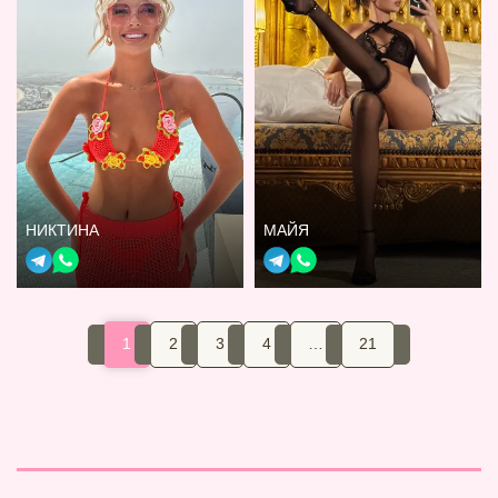
НИКТИНА
МАЙЯ
1
2
3
4
…
21