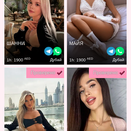
ШАННИ
МАЙЯ
AED
AED
Дубай
Дубай
1h: 1900
1h: 1900
Проверено
Проверено