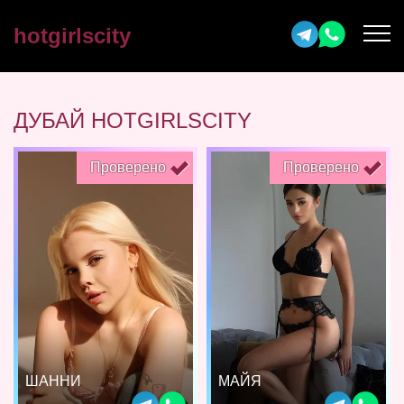
hotgirlscity
ДУБАЙ HOTGIRLSCITY
Проверено
Проверено
ШАННИ
МАЙЯ