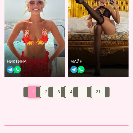
НИКТИНА
МАЙЯ
1
2
3
4
…
21