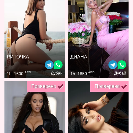
РИТОЧКА
ДИАНА
AED
AED
Дубай
Дубай
1h: 1600
1h: 1850
Проверено
Проверено