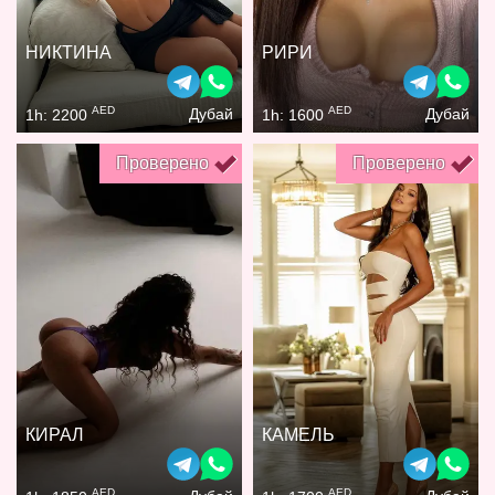
НИКТИНА
РИРИ
AED
AED
Дубай
Дубай
1h: 2200
1h: 1600
Проверено
Проверено
КИРАЛ
КАМЕЛЬ
AED
AED