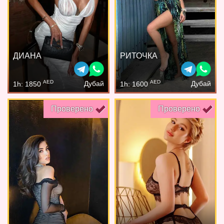
ДИАНА
РИТОЧКА
AED
AED
Дубай
Дубай
1h: 1850
1h: 1600
Проверено
Проверено