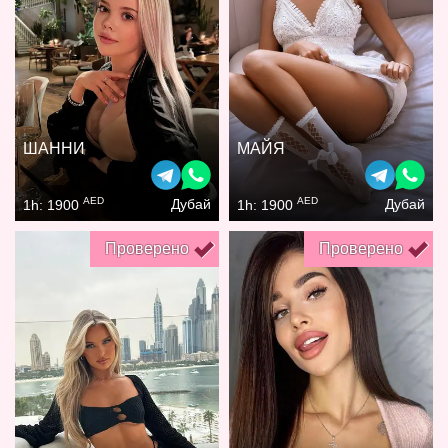
ШАННИ
МАЙЯ
AED
AED
Дубай
Дубай
1h: 1900
1h: 1900
Проверено
Проверено