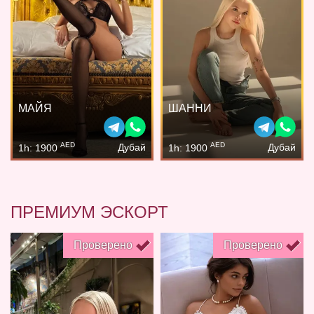
МАЙЯ
ШАННИ
AED
AED
Дубай
Дубай
1h: 1900
1h: 1900
ПРЕМИУМ ЭСКОРТ
Проверено
Проверено