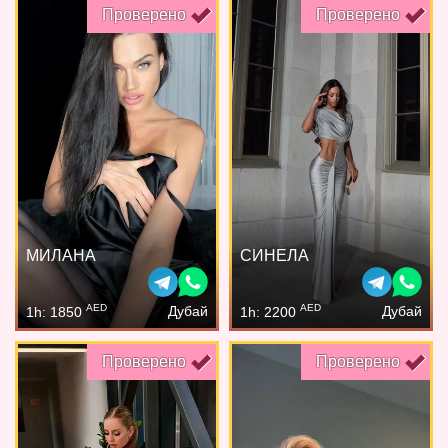
Проверено
Проверено
МИЛАНА
СИНЕЛА
AED
AED
Дубай
Дубай
1h: 1850
1h: 2200
Проверено
Проверено