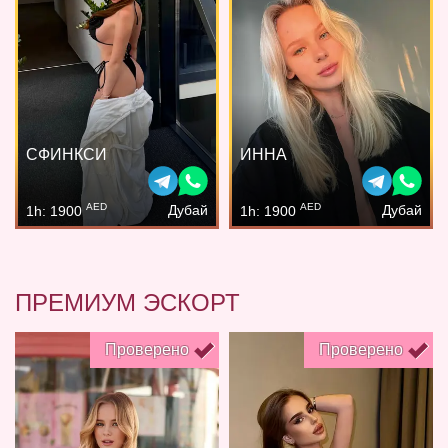
СФИНКСИ
ИННА
AED
AED
Дубай
Дубай
1h: 1900
1h: 1900
ПРЕМИУМ ЭСКОРТ
Проверено
Проверено