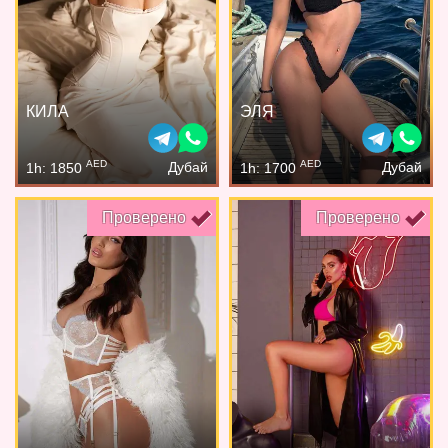
КИЛА
ЭЛЯ
AED
AED
Дубай
Дубай
1h: 1850
1h: 1700
Проверено
Проверено