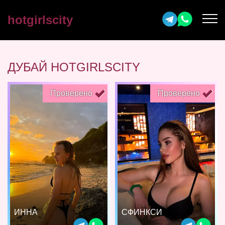
hotgirlscity
ДУБАЙ HOTGIRLSCITY
Проверено
Проверено
ИННА
СФИНКСИ