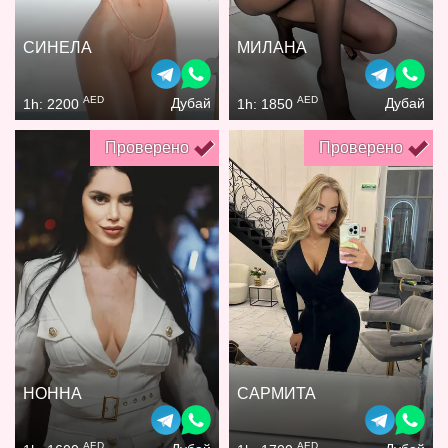
СИНЕЛА
МИЛАНА
AED
AED
Дубай
Дубай
1h: 2200
1h: 1850
Проверено
Проверено
НОННА
САРМИТА
AED
AED