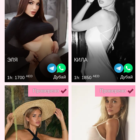
ЭЛЯ
КИЛА
AED
AED
Дубай
Дубай
1h: 1700
1h: 1850
Проверено
Проверено