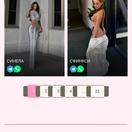
СИНЕЛА
СФИНКСИ
1
2
3
4
…
21