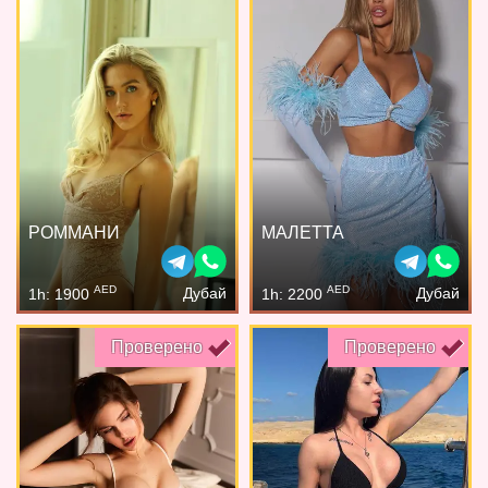
РОММАНИ
МАЛЕТТА
AED
AED
Дубай
Дубай
1h: 1900
1h: 2200
Проверено
Проверено