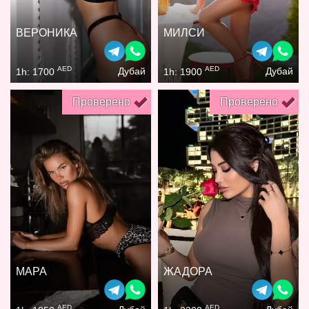
ВЕРОНИКА
МИЛСИ
AED
AED
Дубай
Дубай
1h: 1700
1h: 1900
Проверено
Проверено
МАРА
ЖАДОРА
AED
AED