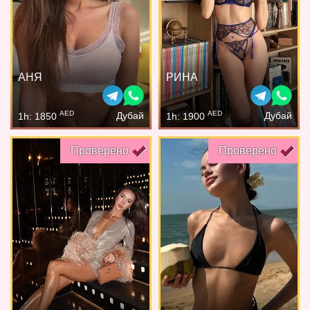
АНЯ
РИНА
AED
AED
Дубай
Дубай
1h: 1850
1h: 1900
Проверено
Проверено