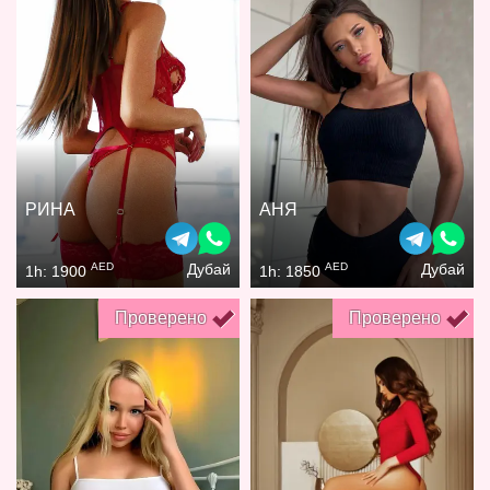
РИНА
АНЯ
AED
AED
Дубай
Дубай
1h: 1900
1h: 1850
Проверено
Проверено