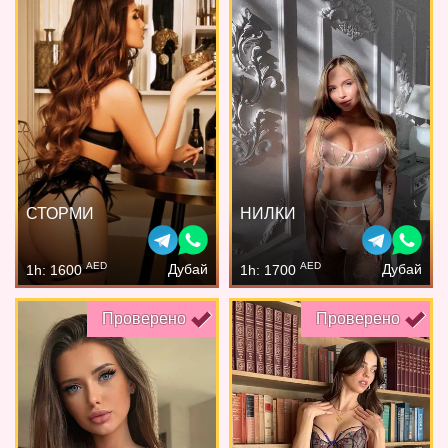
СТОРМИ
НИЛКИ
AED
AED
Дубай
Дубай
1h: 1600
1h: 1700
Проверено
Проверено