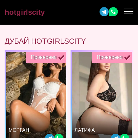
hotgirlscity
ДУБАЙ HOTGIRLSCITY
Проверено
Проверено
МОРГАН
ЛАТИФА