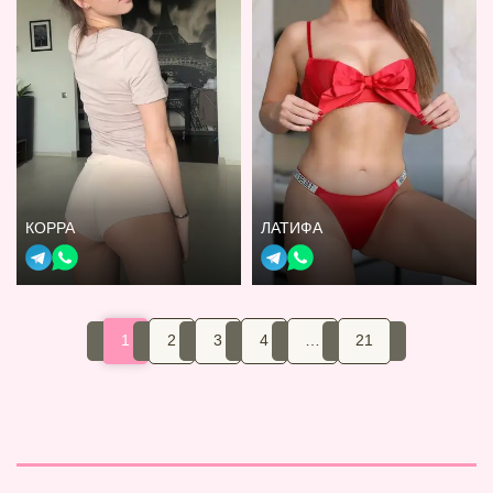
КОРРА
ЛАТИФА
1
2
3
4
…
21