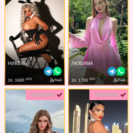
НИКЕЛЬ
ЛЮБИМА
AED
AED
Дубай
Дубай
1h: 1600
1h: 1700
Проверено
Проверено