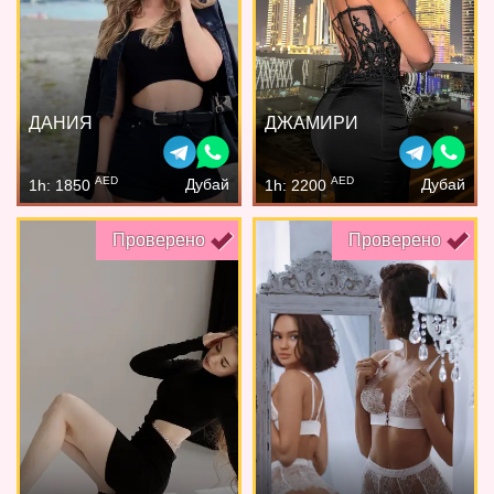
ДАНИЯ
ДЖАМИРИ
AED
AED
Дубай
Дубай
1h: 1850
1h: 2200
Проверено
Проверено