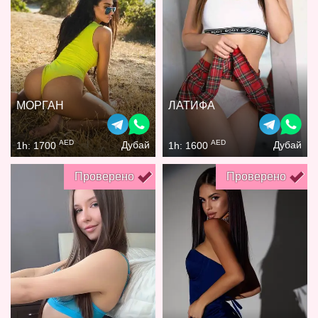
МОРГАН
ЛАТИФА
AED
AED
Дубай
Дубай
1h: 1700
1h: 1600
Проверено
Проверено