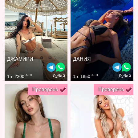
ДЖАМИРИ
ДАНИЯ
AED
AED
Дубай
Дубай
1h: 2200
1h: 1850
Проверено
Проверено