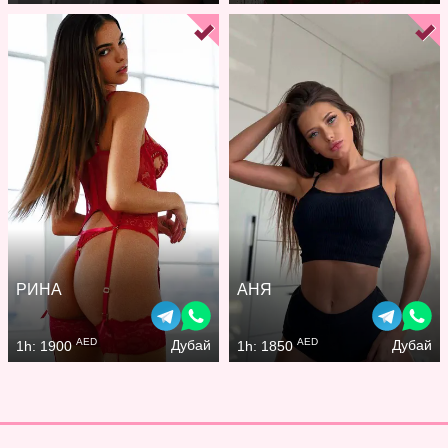
РИНА
АНЯ
AED
AED
Дубай
Дубай
1h: 1900
1h: 1850