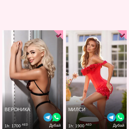
ВЕРОНИКА
МИЛСИ
AED
AED
Дубай
Дубай
1h: 1700
1h: 1900