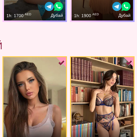
AED
AED
Дубай
Дубай
1h: 1700
1h: 1900
Й