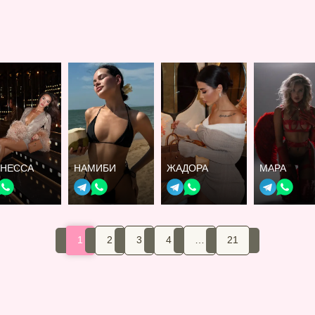
ЛНЕССА
НАМИБИ
ЖАДОРА
МАРА
1
2
3
4
…
21