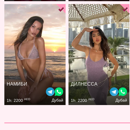
НАМИБИ
ДИЛНЕССА
AED
AED
Дубай
Дубай
1h: 2200
1h: 2200