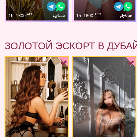
AED
AED
Дубай
Дубай
1h: 1600
1h: 1600
ЗОЛОТОЙ ЭСКОРТ В ДУБА