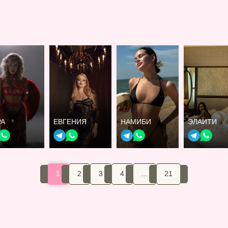
РА
ЕВГЕНИЯ
НАМИБИ
ЭЛАИТИ
1
2
3
4
…
21