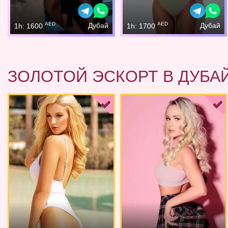
AED
AED
Дубай
Дубай
1h: 1600
1h: 1700
ЗОЛОТОЙ ЭСКОРТ В ДУБА