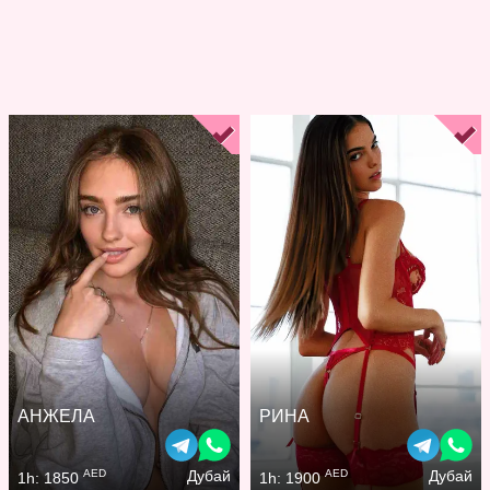
АНЖЕЛА
РИНА
AED
AED
Дубай
Дубай
1h: 1850
1h: 1900