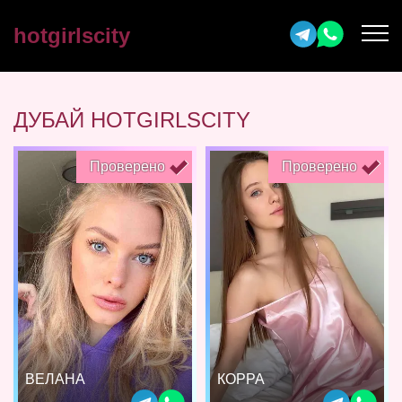
hotgirlscity
ДУБАЙ HOTGIRLSCITY
Проверено
Проверено
ВЕЛАНА
КОРРА