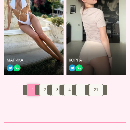
МАРИКА
КОРРА
1
2
3
4
…
21