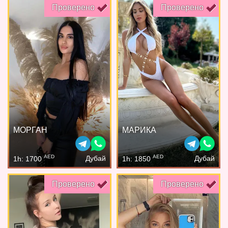
Проверено
Проверено
МОРГАН
МАРИКА
AED
AED
Дубай
Дубай
1h: 1700
1h: 1850
Проверено
Проверено