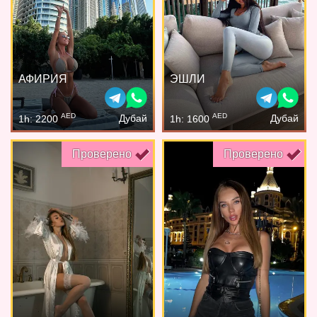
АФИРИЯ
ЭШЛИ
AED
AED
Дубай
Дубай
1h: 2200
1h: 1600
Проверено
Проверено