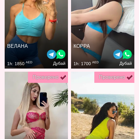
ВЕЛАНА
КОРРА
AED
AED
Дубай
Дубай
1h: 1850
1h: 1700
Проверено
Проверено