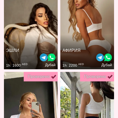
ЭШЛИ
АФИРИЯ
AED
AED
Дубай
Дубай
1h: 1600
1h: 2200
Проверено
Проверено