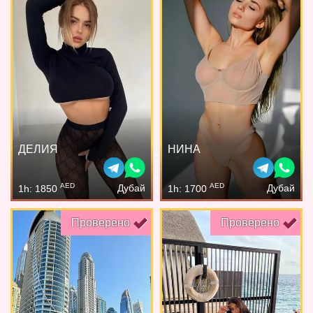
ДЕЛИЯ
НИНА
AED
AED
Дубай
Дубай
1h: 1850
1h: 1700
Проверено
Проверено