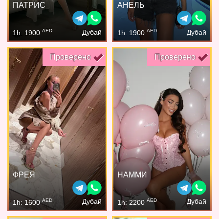
ПАТРИС
АНЕЛЬ
AED
AED
Дубай
Дубай
1h: 1900
1h: 1900
Проверено
Проверено
ФРЕЯ
НАММИ
AED
AED
Дубай
Дубай
1h: 1600
1h: 2200