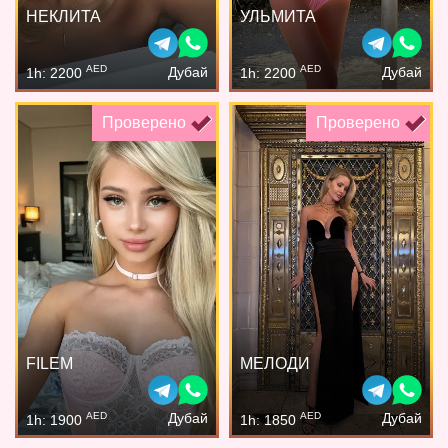
НЕКЛИТА
УЛЬМИТА
AED
AED
Дубай
Дубай
1h: 2200
1h: 2200
Проверено
Проверено
FILEM
МЕЛОДИ
AED
AED
Дубай
Дубай
1h: 1900
1h: 1850