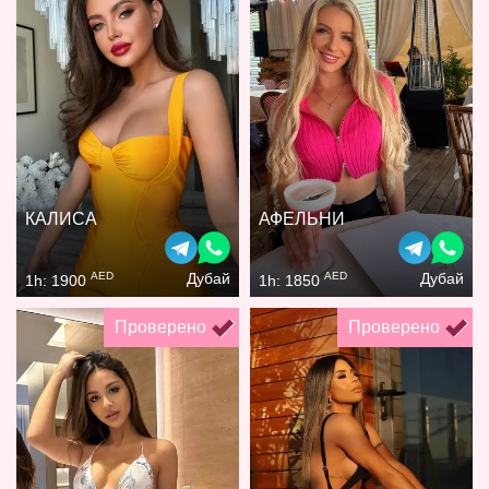
КАЛИСА
АФЕЛЬНИ
AED
AED
Дубай
Дубай
1h: 1900
1h: 1850
Проверено
Проверено