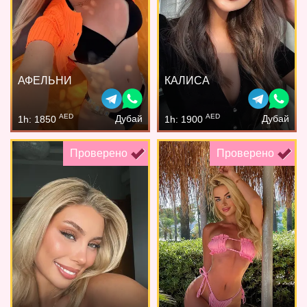
АФЕЛЬНИ
КАЛИСА
AED
AED
Дубай
Дубай
1h: 1850
1h: 1900
Проверено
Проверено