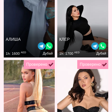
АЛИША
КЛЕР
AED
AED
Дубай
Дубай
1h: 1600
1h: 1700
Проверено
Проверено