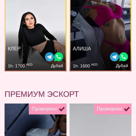
КЛЕР
АЛИША
AED
AED
Дубай
Дубай
1h: 1700
1h: 1600
ПРЕМИУМ ЭСКОРТ
Проверено
Проверено