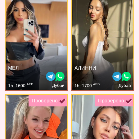
МЕЛ
АЛИННИ
AED
AED
Дубай
Дубай
1h: 1600
1h: 1700
Проверено
Проверено