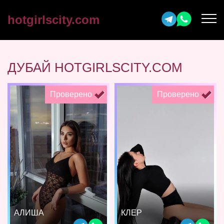
hotgirlscity.com
ДУБАЙ HOTGIRLSCITY.COM
Проверено
Проверено
АЛИША
КЛЕР