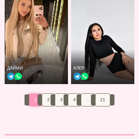
ДАЙМИ
КЛЕР
1
2
3
4
…
21