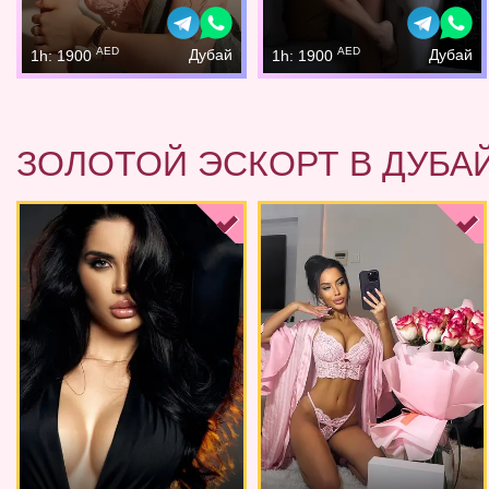
AED
AED
Дубай
Дубай
1h: 1900
1h: 1900
ЗОЛОТОЙ ЭСКОРТ В ДУБА