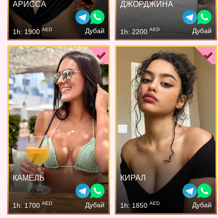
АРИССА
ДЖОРДЖИНА
AED
AED
Дубай
Дубай
1h: 1900
1h: 2200
КАМЕЛЬ
КИРАЛ
AED
AED
Дубай
Дубай
1h: 1700
1h: 1850