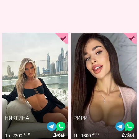
НИКТИНА
РИРИ
AED
AED
Дубай
Дубай
1h: 2200
1h: 1600