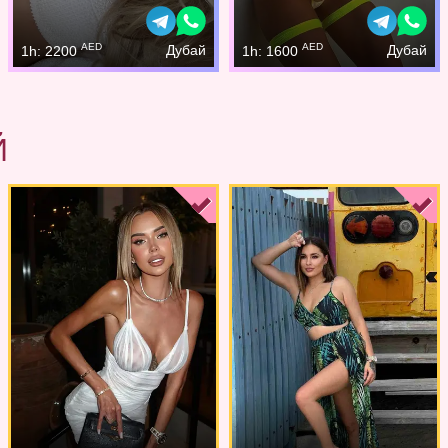
AED
AED
Дубай
Дубай
1h: 2200
1h: 1600
Й