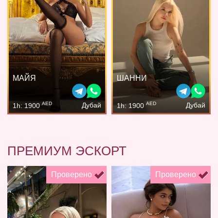
МАЙЯ
ШАННИ
AED
AED
Дубай
Дубай
1h: 1900
1h: 1900
ПРЕМИУМ ЭСКОРТ
Проверено
Проверено