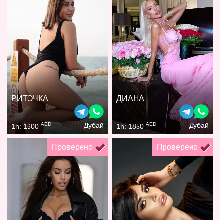
РИТОЧКА
ДИАНА
AED
AED
Дубай
Дубай
1h: 1600
1h: 1850
Проверено
Проверено