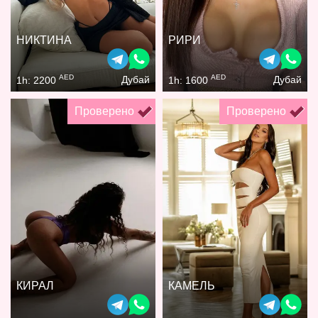
НИКТИНА
РИРИ
AED
AED
Дубай
Дубай
1h: 2200
1h: 1600
Проверено
Проверено
КИРАЛ
КАМЕЛЬ