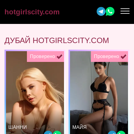
hotgirlscity.com
ДУБАЙ HOTGIRLSCITY.COM
Проверено
Проверено
ШАННИ
МАЙЯ