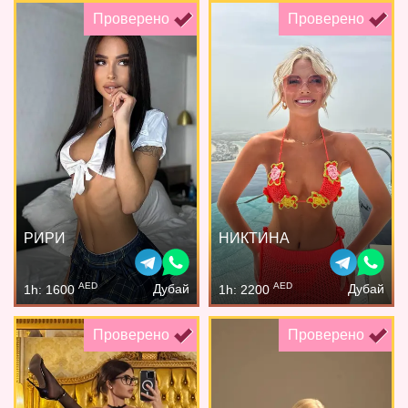
Проверено
Проверено
РИРИ
НИКТИНА
AED
AED
Дубай
Дубай
1h: 1600
1h: 2200
Проверено
Проверено