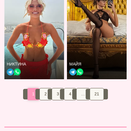
НИКТИНА
МАЙЯ
1
2
3
4
…
21