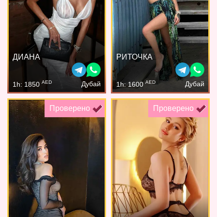
ДИАНА
РИТОЧКА
AED
AED
Дубай
Дубай
1h: 1850
1h: 1600
Проверено
Проверено