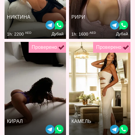
НИКТИНА
РИРИ
AED
AED
Дубай
Дубай
1h: 2200
1h: 1600
Проверено
Проверено
КИРАЛ
КАМЕЛЬ