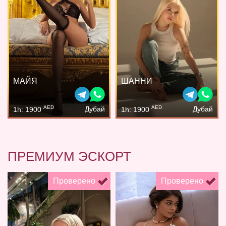
МАЙЯ
ШАННИ
AED
AED
Дубай
Дубай
1h: 1900
1h: 1900
ПРЕМИУМ ЭСКОРТ
Проверено
Проверено