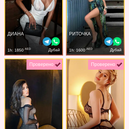
ДИАНА
РИТОЧКА
AED
AED
Дубай
Дубай
1h: 1850
1h: 1600
Проверено
Проверено