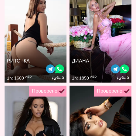
РИТОЧКА
ДИАНА
AED
AED
Дубай
Дубай
1h: 1600
1h: 1850
Проверено
Проверено