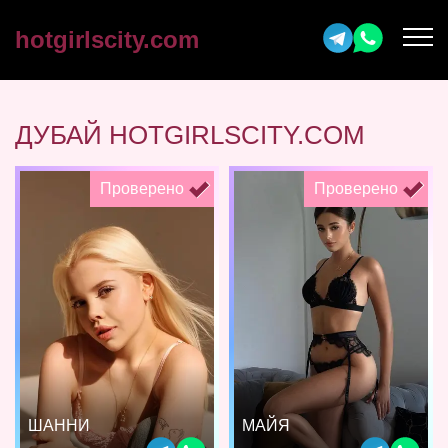
hotgirlscity.com
ДУБАЙ HOTGIRLSCITY.COM
Проверено
Проверено
ШАННИ
МАЙЯ