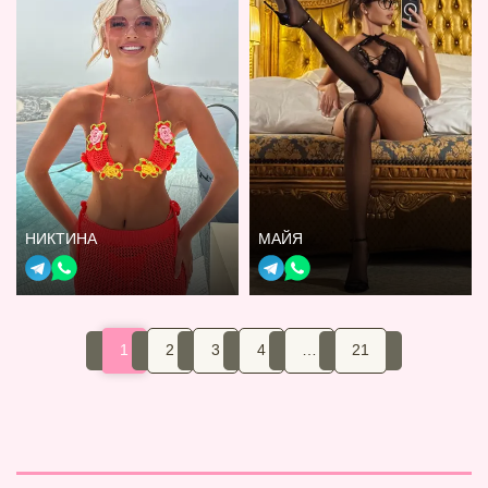
НИКТИНА
МАЙЯ
1
2
3
4
…
21