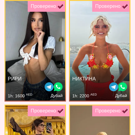
Проверено
Проверено
РИРИ
НИКТИНА
AED
AED
Дубай
Дубай
1h: 1600
1h: 2200
Проверено
Проверено