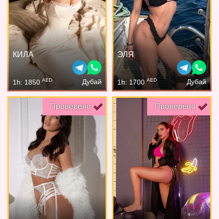
КИЛА
ЭЛЯ
AED
AED
Дубай
Дубай
1h: 1850
1h: 1700
Проверено
Проверено