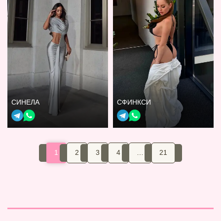
СИНЕЛА
СФИНКСИ
1
2
3
4
…
21