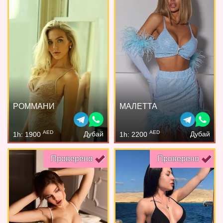
РОММАНИ
МАЛЕТТА
AED
AED
Дубай
Дубай
1h: 1900
1h: 2200
Проверено
Проверено