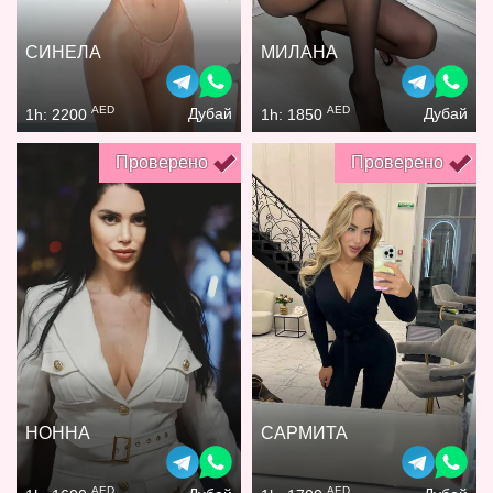
СИНЕЛА
МИЛАНА
AED
AED
Дубай
Дубай
1h: 2200
1h: 1850
Проверено
Проверено
НОННА
САРМИТА
AED
AED