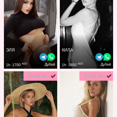
ЭЛЯ
КИЛА
AED
AED
Дубай
Дубай
1h: 1700
1h: 1850
Проверено
Проверено