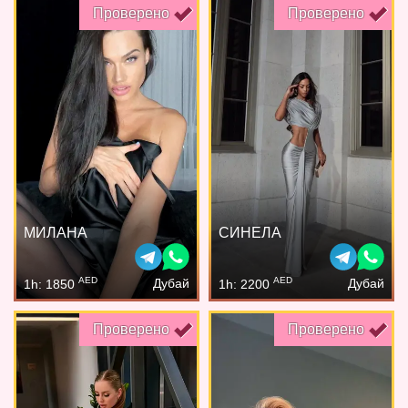
Проверено
Проверено
МИЛАНА
СИНЕЛА
AED
AED
Дубай
Дубай
1h: 1850
1h: 2200
Проверено
Проверено