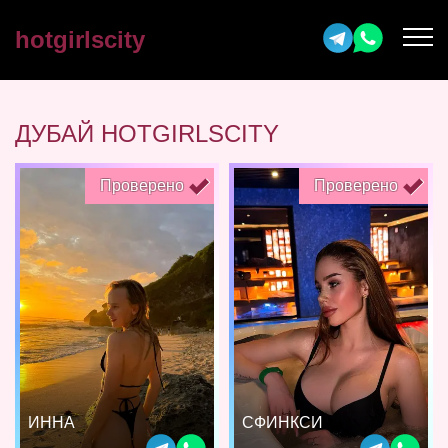
hotgirlscity
ДУБАЙ HOTGIRLSCITY
Проверено
Проверено
ИННА
СФИНКСИ