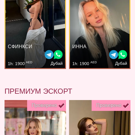
СФИНКСИ
ИННА
AED
AED
Дубай
Дубай
1h: 1900
1h: 1900
ПРЕМИУМ ЭСКОРТ
Проверено
Проверено