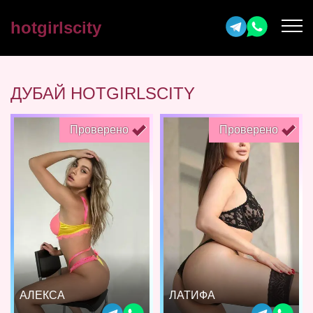
hotgirlscity
ДУБАЙ HOTGIRLSCITY
Проверено
Проверено
АЛЕКСА
ЛАТИФА