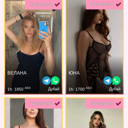
Проверено
Проверено
ВЕЛАНА
ЮНА
AED
AED
Дубай
Дубай
1h: 1850
1h: 1700
Проверено
Проверено