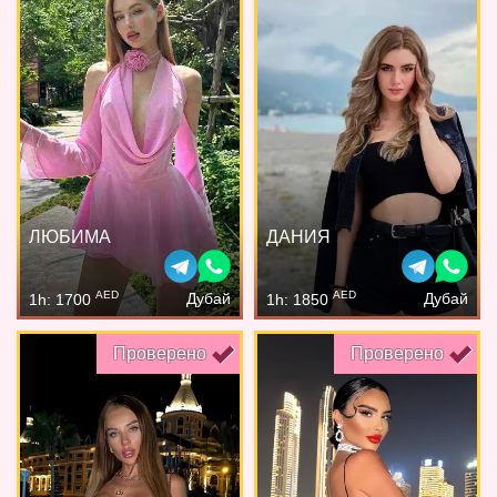
ЛЮБИМА
ДАНИЯ
AED
AED
Дубай
Дубай
1h: 1700
1h: 1850
Проверено
Проверено