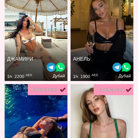
ДЖАМИРИ
АНЕЛЬ
AED
AED
Дубай
Дубай
1h: 2200
1h: 1900
Проверено
Проверено