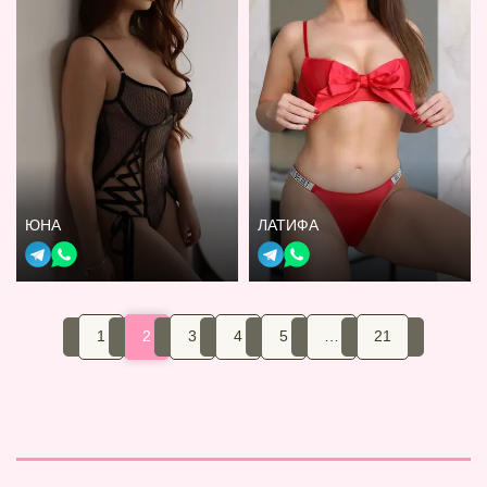
ЮНА
ЛАТИФА
1
2
3
4
5
…
21