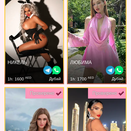
НИКЕЛЬ
ЛЮБИМА
AED
AED
Дубай
Дубай
1h: 1600
1h: 1700
Проверено
Проверено