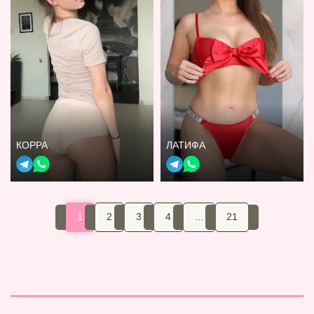
КОРРА
ЛАТИФА
1
2
3
4
…
21