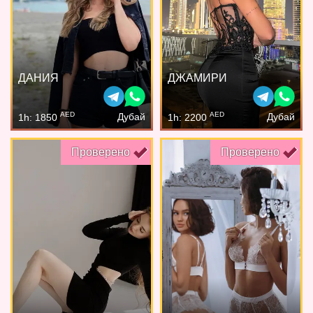
ДАНИЯ
ДЖАМИРИ
AED
AED
Дубай
Дубай
1h: 1850
1h: 2200
Проверено
Проверено