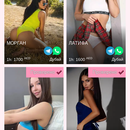
МОРГАН
ЛАТИФА
AED
AED
Дубай
Дубай
1h: 1700
1h: 1600
Проверено
Проверено