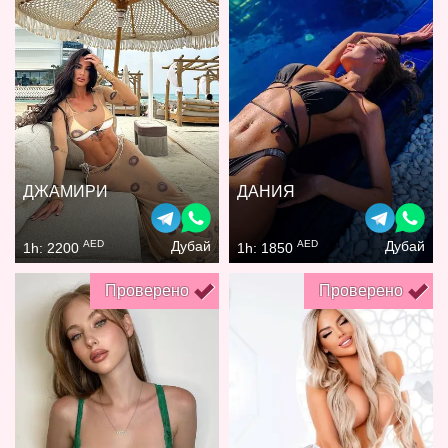
ДЖАМИРИ
ДАНИЯ
AED
AED
Дубай
Дубай
1h: 2200
1h: 1850
Проверено
Проверено