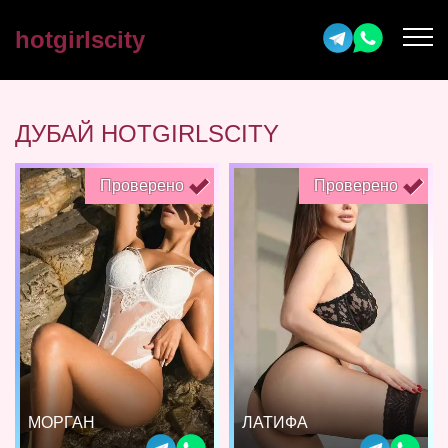
hotgirlscity
ДУБАЙ HOTGIRLSCITY
Проверено
Проверено
МОРГАН
ЛАТИФА