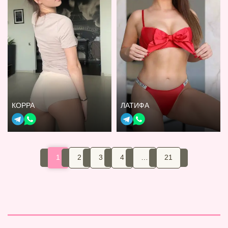
КОРРА
ЛАТИФА
1
2
3
4
…
21