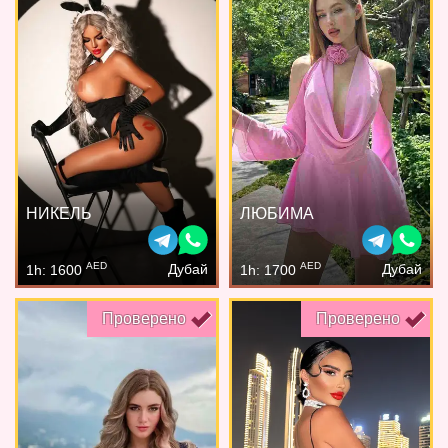
НИКЕЛЬ
ЛЮБИМА
AED
AED
Дубай
Дубай
1h: 1600
1h: 1700
Проверено
Проверено