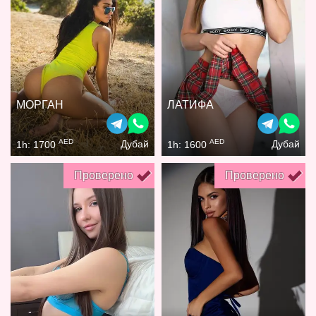
МОРГАН
ЛАТИФА
AED
AED
Дубай
Дубай
1h: 1700
1h: 1600
Проверено
Проверено