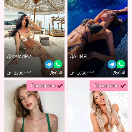
ДЖАМИРИ
ДАНИЯ
AED
AED
Дубай
Дубай
1h: 2200
1h: 1850
Проверено
Проверено