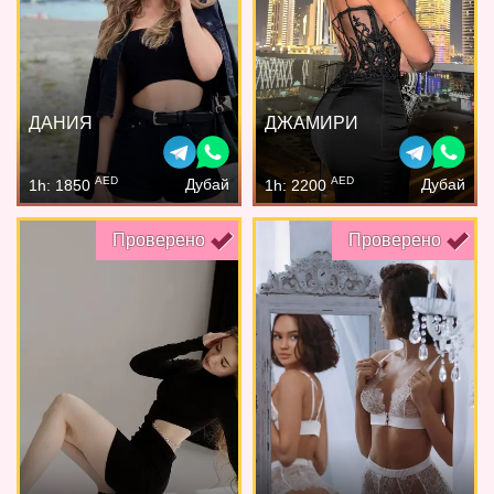
ДАНИЯ
ДЖАМИРИ
AED
AED
Дубай
Дубай
1h: 1850
1h: 2200
Проверено
Проверено