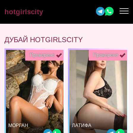
hotgirlscity
ДУБАЙ HOTGIRLSCITY
Проверено
Проверено
МОРГАН
ЛАТИФА