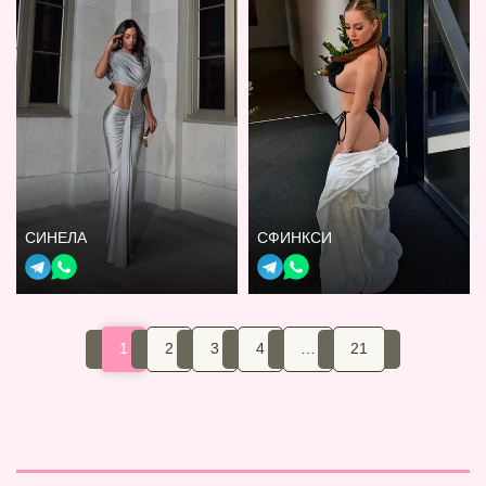
СИНЕЛА
СФИНКСИ
1
2
3
4
…
21