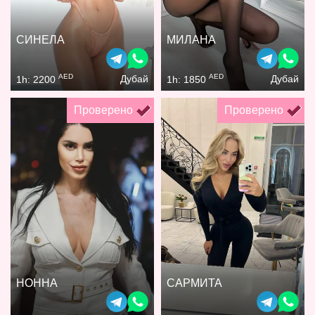
СИНЕЛА
МИЛАНА
AED
AED
Дубай
Дубай
1h: 2200
1h: 1850
Проверено
Проверено
НОННА
САРМИТА