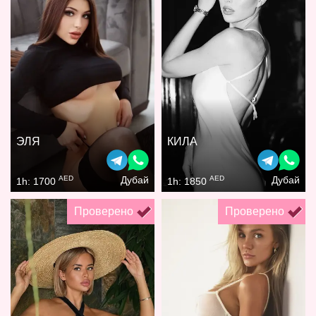
ЭЛЯ
КИЛА
AED
AED
Дубай
Дубай
1h: 1700
1h: 1850
Проверено
Проверено