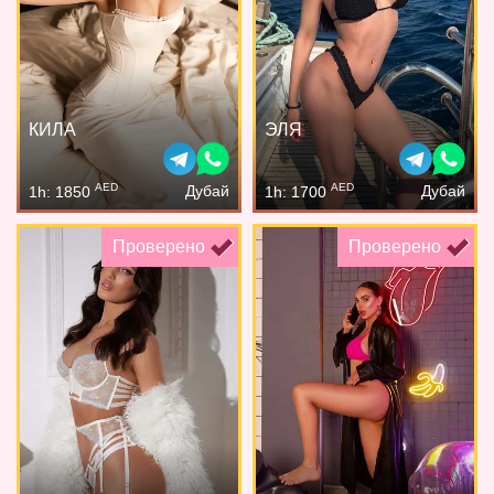
КИЛА
ЭЛЯ
AED
AED
Дубай
Дубай
1h: 1850
1h: 1700
Проверено
Проверено