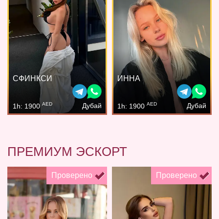
СФИНКСИ
ИННА
AED
AED
Дубай
Дубай
1h: 1900
1h: 1900
ПРЕМИУМ ЭСКОРТ
Проверено
Проверено