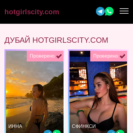
hotgirlscity.com
ДУБАЙ HOTGIRLSCITY.COM
Проверено
Проверено
ИННА
СФИНКСИ