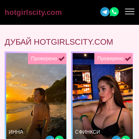
hotgirlscity.com
ДУБАЙ HOTGIRLSCITY.COM
Проверено
Проверено
ИННА
СФИНКСИ