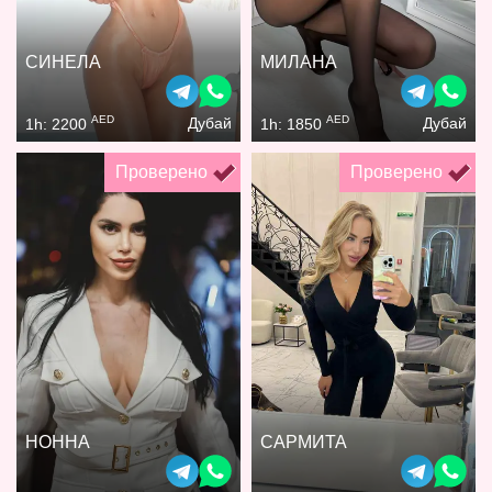
СИНЕЛА
МИЛАНА
AED
AED
Дубай
Дубай
1h: 2200
1h: 1850
Проверено
Проверено
НОННА
САРМИТА