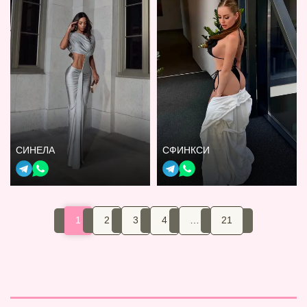
СИНЕЛА
СФИНКСИ
1
2
3
4
…
21