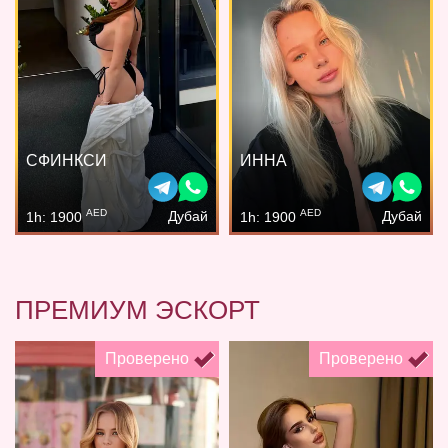
СФИНКСИ
ИННА
AED
AED
Дубай
Дубай
1h: 1900
1h: 1900
ПРЕМИУМ ЭСКОРТ
Проверено
Проверено