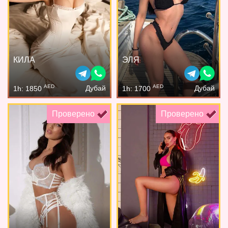
КИЛА
ЭЛЯ
AED
AED
Дубай
Дубай
1h: 1850
1h: 1700
Проверено
Проверено