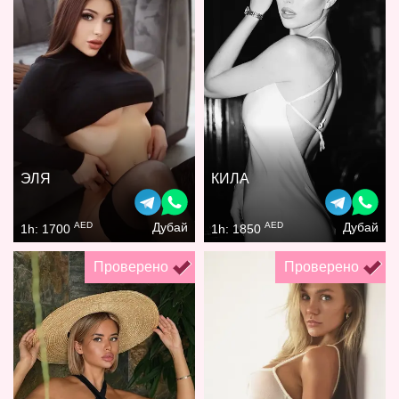
ЭЛЯ
КИЛА
AED
AED
Дубай
Дубай
1h: 1700
1h: 1850
Проверено
Проверено