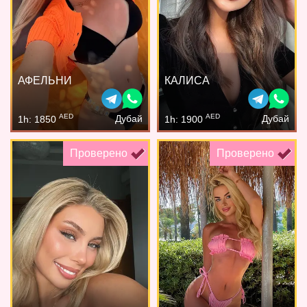
АФЕЛЬНИ
КАЛИСА
AED
AED
Дубай
Дубай
1h: 1850
1h: 1900
Проверено
Проверено