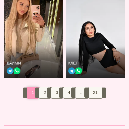
ДАЙМИ
КЛЕР
1
2
3
4
…
21