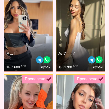
МЕЛ
АЛИННИ
AED
AED
Дубай
Дубай
1h: 1600
1h: 1700
Проверено
Проверено