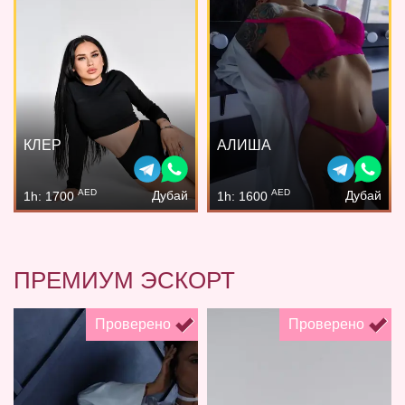
КЛЕР
АЛИША
AED
AED
Дубай
Дубай
1h: 1700
1h: 1600
ПРЕМИУМ ЭСКОРТ
Проверено
Проверено