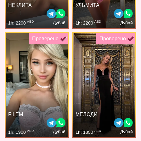
НЕКЛИТА
УЛЬМИТА
AED
AED
Дубай
Дубай
1h: 2200
1h: 2200
Проверено
Проверено
FILEM
МЕЛОДИ
AED
AED
Дубай
Дубай
1h: 1900
1h: 1850