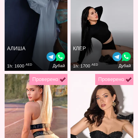
АЛИША
КЛЕР
AED
AED
Дубай
Дубай
1h: 1600
1h: 1700
Проверено
Проверено