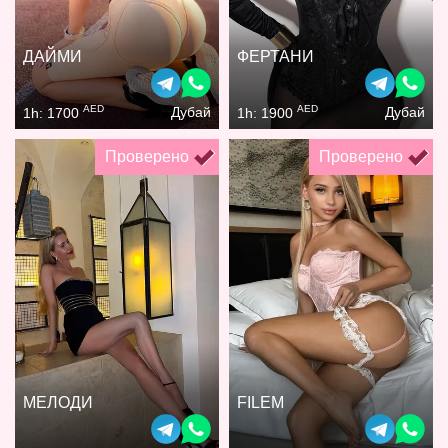
ДАЙМИ
ФЕРТАНИ
AED
AED
Дубай
Дубай
1h: 1700
1h: 1900
Проверено
Проверено
МЕЛОДИ
FILEM