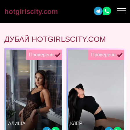
hotgirlscity.com
ДУБАЙ HOTGIRLSCITY.COM
Проверено
Проверено
АЛИША
КЛЕР