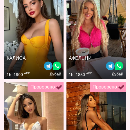
КАЛИСА
АФЕЛЬНИ
AED
AED
Дубай
Дубай
1h: 1900
1h: 1850
Проверено
Проверено