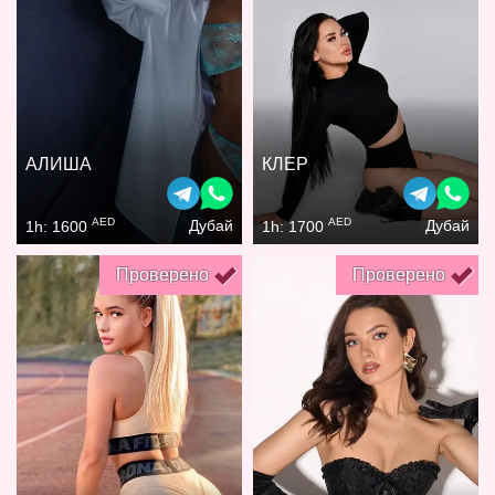
АЛИША
КЛЕР
AED
AED
Дубай
Дубай
1h: 1600
1h: 1700
Проверено
Проверено