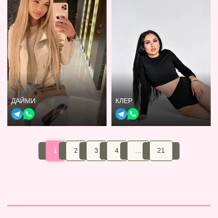
ДАЙМИ
КЛЕР
1
2
3
4
…
21