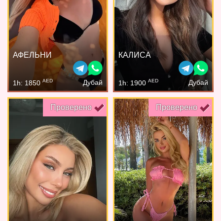
АФЕЛЬНИ
КАЛИСА
AED
AED
Дубай
Дубай
1h: 1850
1h: 1900
Проверено
Проверено