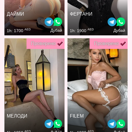
ДАЙМИ
ФЕРТАНИ
AED
AED
Дубай
Дубай
1h: 1700
1h: 1900
Проверено
Проверено
МЕЛОДИ
FILEM
AED
AED