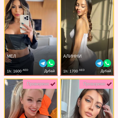
МЕЛ
АЛИННИ
AED
AED
Дубай
Дубай
1h: 1600
1h: 1700
Проверено
Проверено