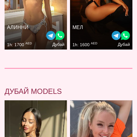
АЛИННИ
МЕЛ
AED
AED
Дубай
Дубай
1h: 1700
1h: 1600
ДУБАЙ MODELS