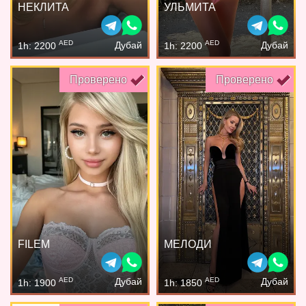
НЕКЛИТА
УЛЬМИТА
AED
AED
Дубай
Дубай
1h: 2200
1h: 2200
Проверено
Проверено
FILEM
МЕЛОДИ
AED
AED
Дубай
Дубай
1h: 1900
1h: 1850