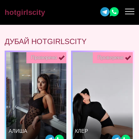
hotgirlscity
ДУБАЙ HOTGIRLSCITY
Проверено
Проверено
АЛИША
КЛЕР