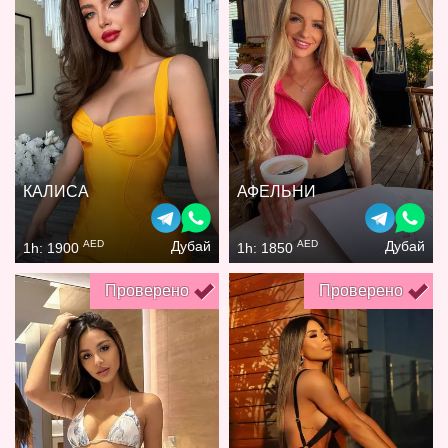
КАЛИСА
АФЕЛЬНИ
AED
AED
Дубай
Дубай
1h: 1900
1h: 1850
Проверено
Проверено