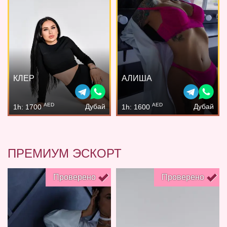
КЛЕР
АЛИША
AED
AED
Дубай
Дубай
1h: 1700
1h: 1600
ПРЕМИУМ ЭСКОРТ
Проверено
Проверено