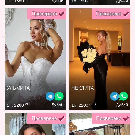
Дубай
Дубай
1h: 1850
1h: 1900
Проверено
Проверено
УЛЬМИТА
НЕКЛИТА
AED
AED
Дубай
Дубай
1h: 2200
1h: 2200
Проверено
Проверено