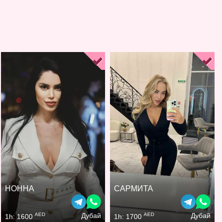
НОННА
САРМИТА
AED
AED
Дубай
Дубай
1h: 1600
1h: 1700