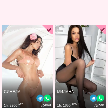
СИНЕЛА
МИЛАНА
AED
AED
Дубай
Дубай
1h: 2200
1h: 1850