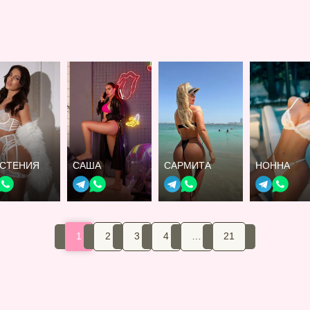
ИСТЕНИЯ
САША
САРМИТА
НОННА
1
2
3
4
…
21