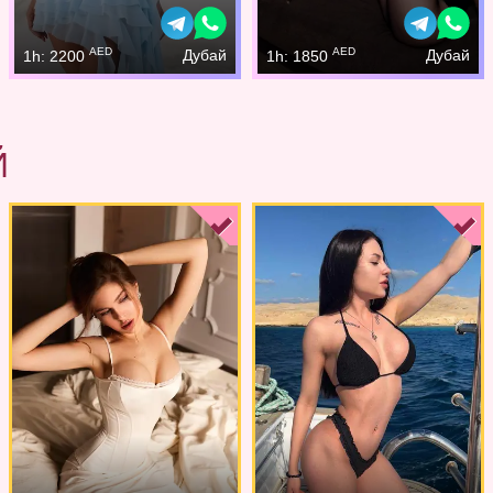
AED
AED
Дубай
Дубай
1h: 2200
1h: 1850
Й