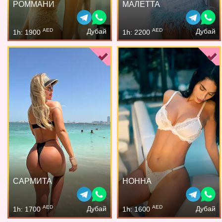
РОММАНИ
МАЛЕТТА
AED
AED
Дубай
Дубай
1h: 1900
1h: 2200
САРМИТА
НОННА
AED
AED
Дубай
Дубай
1h: 1700
1h: 1600