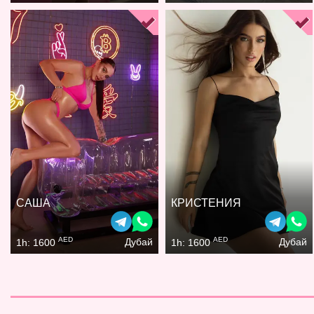
САША
КРИСТЕНИЯ
AED
AED
Дубай
Дубай
1h: 1600
1h: 1600