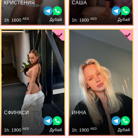
КРИСТЕНИЯ
САША
AED
AED
Дубай
Дубай
1h: 1600
1h: 1600
СФИНКСИ
ИННА
AED
AED
Дубай
Дубай
1h: 1900
1h: 1900