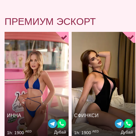
ПРЕМИУМ ЭСКОРТ
ИННА
СФИНКСИ
AED
AED
Дубай
Дубай
1h: 1900
1h: 1900